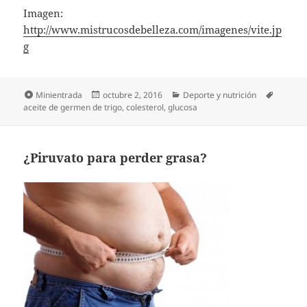
Imagen:
http://www.mistrucosdebelleza.com/imagenes/vite.jp
g
Formato
Publicado
Categorías
Etiquet
Minientrada
octubre 2, 2016
Deporte y nutrición
el
aceite de germen de trigo
,
colesterol
,
glucosa
¿Piruvato para perder grasa?