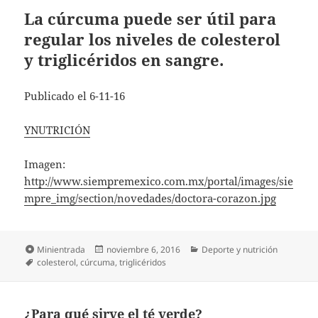
La cúrcuma puede ser útil para
regular los niveles de colesterol
y triglicéridos en sangre.
Publicado el 6-11-16
YNUTRICIÓN
Imagen:
http://www.siempremexico.com.mx/portal/images/sie
mpre_img/section/novedades/doctora-corazon.jpg
Formato
Publicado
Categorías
Minientrada
noviembre 6, 2016
Deporte y nutrición
Etiquetas
el
colesterol
,
cúrcuma
,
triglicéridos
¿Para qué sirve el té verde?