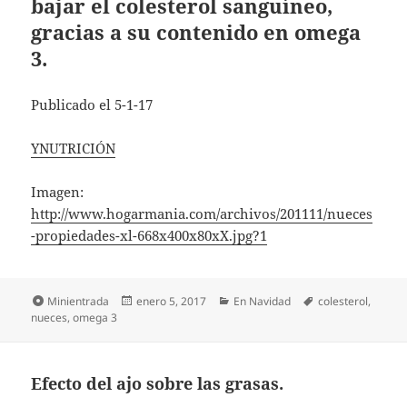
bajar el colesterol sanguíneo,
gracias a su contenido en omega
3.
Publicado el 5-1-17
YNUTRICIÓN
Imagen:
http://www.hogarmania.com/archivos/201111/nueces
-propiedades-xl-668x400x80xX.jpg?1
Formato
Publicado
Categorías
Etiquetas
Minientrada
enero 5, 2017
En Navidad
colesterol
,
el
nueces
,
omega 3
Efecto del ajo sobre las grasas.