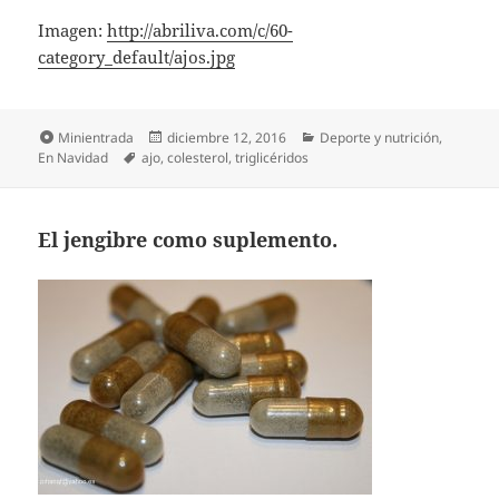
Imagen:
http://abriliva.com/c/60-
category_default/ajos.jpg
Formato
Publicado
Categorías
Minientrada
diciembre 12, 2016
Deporte y nutrición
,
Etiquetas
el
En Navidad
ajo
,
colesterol
,
triglicéridos
El jengibre como suplemento.