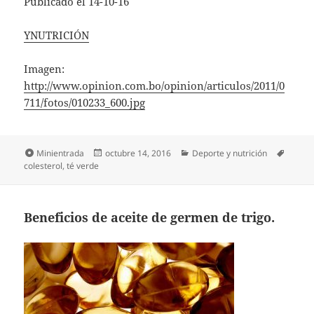
Publicado el 14-10-16
YNUTRICIÓN
Imagen:
http://www.opinion.com.bo/opinion/articulos/2011/0
711/fotos/010233_600.jpg
Formato
Publicado
Categorías
Etique
Minientrada
octubre 14, 2016
Deporte y nutrición
el
colesterol
,
té verde
Beneficios de aceite de germen de trigo.