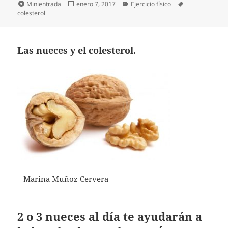
Formato
Publicado
Categorías
Etiquetas
Minientrada
enero 7, 2017
Ejercicio físico
el
colesterol
Las nueces y el colesterol.
– Marina Muñoz Cervera –
2 o 3 nueces al día te ayudarán a