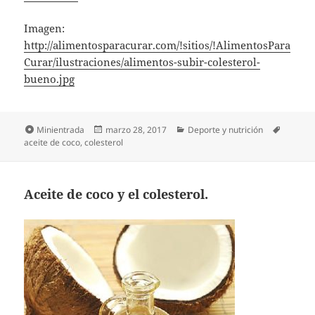
Imagen:
http://alimentosparacurar.com/!sitios/!AlimentosPara
Curar/ilustraciones/alimentos-subir-colesterol-
bueno.jpg
Formato
Publicado
Categorías
Etiquet
Minientrada
marzo 28, 2017
Deporte y nutrición
el
aceite de coco
,
colesterol
Aceite de coco y el colesterol.