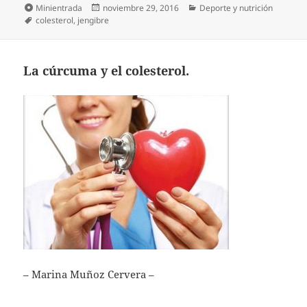
Formato
Publicado
Categorías
Minientrada
noviembre 29, 2016
Deporte y nutrición
Etiquetas
el
colesterol
,
jengibre
La cúrcuma y el colesterol.
– Marina Muñoz Cervera –