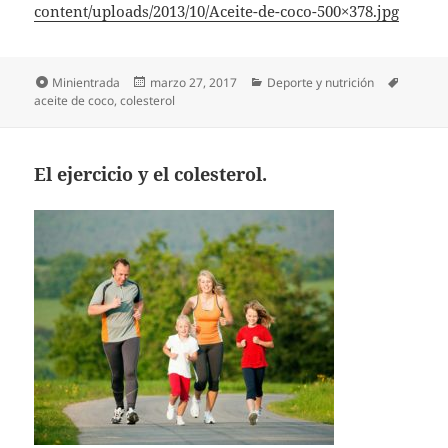
content/uploads/2013/10/Aceite-de-coco-500×378.jpg
Formato
Publicado
Categorías
Etiquet
Minientrada
marzo 27, 2017
Deporte y nutrición
el
aceite de coco
,
colesterol
El ejercicio y el colesterol.