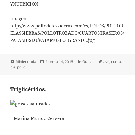
YNUTRICIÓN
Imagen:
http://www.pollodelassierras.com/es/FOTOS/POLLOD
ELASSIERRAS/POLLOTROZADO/CUARTOSTRASEROS/
PATAMUSLO/PATAMUSLO_GRANDE.jpg
Formato
Publicado
Categorías
Etiquetas
Minientrada
febrero 14, 2015
Grasas
ave
,
cuero
,
el
piel pollo
Triglicéridos.
– Marina Muñoz Cervera –