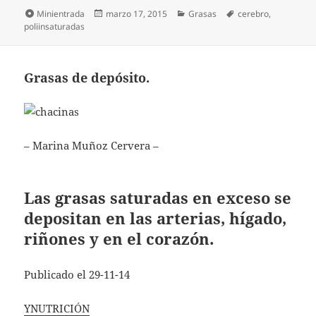
Formato
Publicado
Categorías
Etiquetas
Minientrada
marzo 17, 2015
Grasas
cerebro
,
el
poliinsaturadas
Grasas de depósito.
– Marina Muñoz Cervera –
Las grasas saturadas en exceso se
depositan en las arterias, hígado,
riñones y en el corazón.
Publicado el 29-11-14
YNUTRICIÓN