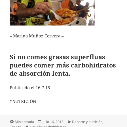
– Marina Muñoz Cervera –
Si no comes grasas superfluas
puedes comer más carbohidratos
de absorción lenta.
Publicado el 16-7-15
YNUTRICIÓN
Formato
Publicado
Categorías
Minientrada
julio 16, 2015
Deporte y nutrición
,
Etiquetas
el
Grasas
almidón
,
carbohidratos