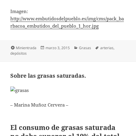
Imagen:
http://www.embutidosdelpueblo.es/img/cms/pack_ba
rbacoa_embutidos_del_pueblo_1_hor.jpg
Formato
Publicado
Categorías
Etiquetas
Minientrada
marzo 3, 2015
Grasas
arterias
,
el
depósitos
Sobre las grasas saturadas.
– Marina Muñoz Cervera –
El consumo de grasas saturada
no debe superar el 10% del total