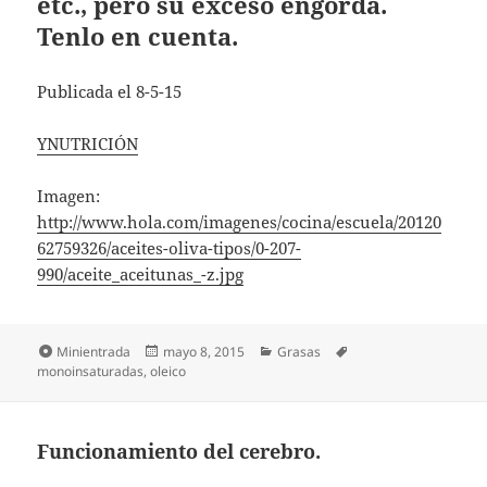
etc., pero su exceso engorda.
Tenlo en cuenta.
Publicada el 8-5-15
YNUTRICIÓN
Imagen:
http://www.hola.com/imagenes/cocina/escuela/20120
62759326/aceites-oliva-tipos/0-207-
990/aceite_aceitunas_-z.jpg
Formato
Publicado
Categorías
Etiquetas
Minientrada
mayo 8, 2015
Grasas
el
monoinsaturadas
,
oleico
Funcionamiento del cerebro.