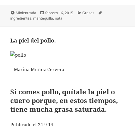
Formato
Publicado
Categorías
Etiquetas
Minientrada
febrero 16, 2015
Grasas
el
ingredientes
,
mantequilla
,
nata
La piel del pollo.
– Marina Muñoz Cervera –
Si comes pollo, quítale la piel o
cuero porque, en estos tiempos,
tiene mucha grasa saturada.
Publicado el 24-9-14