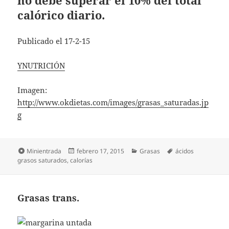
calórico diario.
Publicado el 17-2-15
YNUTRICIÓN
Imagen:
http://www.okdietas.com/images/grasas_saturadas.jp
g
Formato
Publicado
Categorías
Etiquetas
Minientrada
febrero 17, 2015
Grasas
ácidos
el
grasos saturados
,
calorías
Grasas trans.