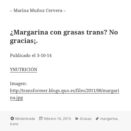
– Marina Muñoz Cervera –
¿Margarina con grasas trans? No
gracias¡.
Publicado el 3-10-14
YNUTRICIÓN
Imagen:
http://transformer.blogs.quo.es/files/2011/08/margari
na.jpg
Formato
Publicado
Categorías
Etiquetas
Minientrada
febrero 16, 2015
Grasas
margarina
,
el
trans