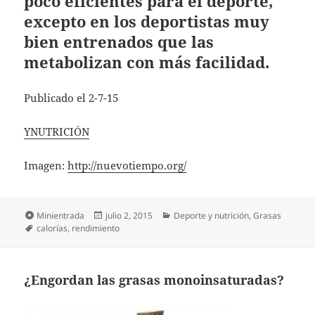
poco eficientes para el deporte,
excepto en los deportistas muy
bien entrenados que las
metabolizan con más facilidad.
Publicado el 2-7-15
YNUTRICIÓN
Imagen:
http://nuevotiempo.org/
Formato
Publicado
Categorías
Minientrada
julio 2, 2015
Deporte y nutrición
,
Grasas
Etiquetas
el
calorías
,
rendimiento
¿Engordan las grasas monoinsaturadas?