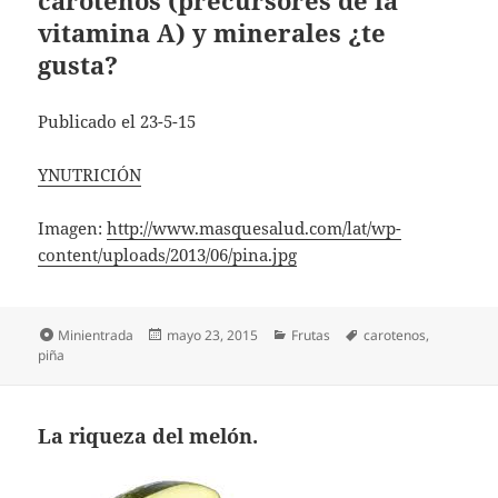
carotenos (precursores de la
vitamina A) y minerales ¿te
gusta?
Publicado el 23-5-15
YNUTRICIÓN
Imagen:
http://www.masquesalud.com/lat/wp-
content/uploads/2013/06/pina.jpg
Formato
Publicado
Categorías
Etiquetas
Minientrada
mayo 23, 2015
Frutas
carotenos
,
el
piña
La riqueza del melón.