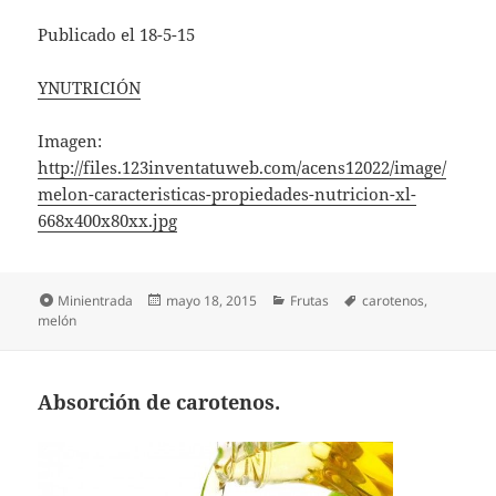
Publicado el 18-5-15
YNUTRICIÓN
Imagen:
http://files.123inventatuweb.com/acens12022/image/
melon-caracteristicas-propiedades-nutricion-xl-
668x400x80xx.jpg
Formato
Publicado
Categorías
Etiquetas
Minientrada
mayo 18, 2015
Frutas
carotenos
,
el
melón
Absorción de carotenos.