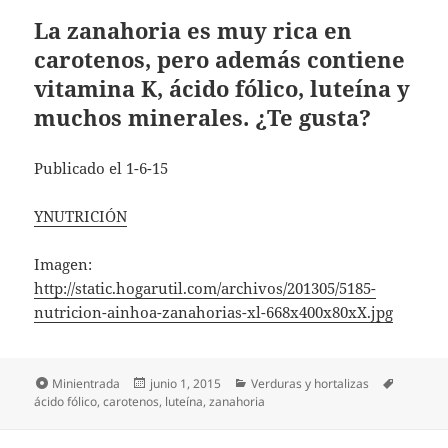
La zanahoria es muy rica en
carotenos, pero además contiene
vitamina K, ácido fólico, luteína y
muchos minerales. ¿Te gusta?
Publicado el 1-6-15
YNUTRICIÓN
Imagen:
http://static.hogarutil.com/archivos/201305/5185-
nutricion-ainhoa-zanahorias-xl-668x400x80xX.jpg
Formato
Publicado
Categorías
Etiqueta
Minientrada
junio 1, 2015
Verduras y hortalizas
el
ácido fólico
,
carotenos
,
luteína
,
zanahoria