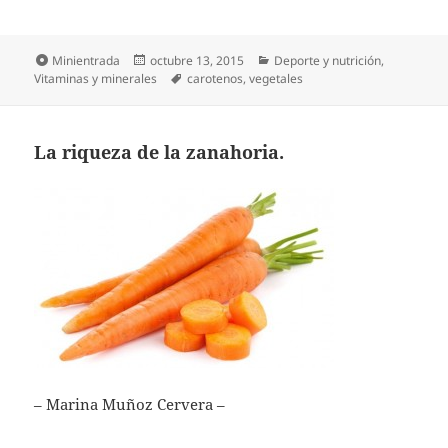
Formato
Publicado
Categorías
Minientrada
octubre 13, 2015
Deporte y nutrición
,
el
Etiquetas
Vitaminas y minerales
carotenos
,
vegetales
La riqueza de la zanahoria.
– Marina Muñoz Cervera –