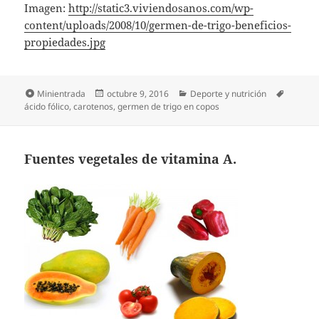
Imagen:
http://static3.viviendosanos.com/wp-
content/uploads/2008/10/germen-de-trigo-beneficios-
propiedades.jpg
Formato
Publicado
Categorías
Etiquet
Minientrada
octubre 9, 2016
Deporte y nutrición
el
ácido fólico
,
carotenos
,
germen de trigo en copos
Fuentes vegetales de vitamina A.