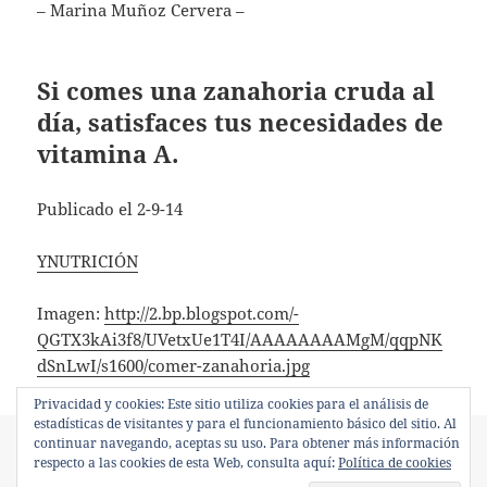
– Marina Muñoz Cervera –
Si comes una zanahoria cruda al
día, satisfaces tus necesidades de
vitamina A.
Publicado el 2-9-14
YNUTRICIÓN
Imagen:
http://2.bp.blogspot.com/-
QGTX3kAi3f8/UVetxUe1T4I/AAAAAAAAMgM/qqpNK
dSnLwI/s1600/comer-zanahoria.jpg
Privacidad y cookies: Este sitio utiliza cookies para el análisis de
estadísticas de visitantes y para el funcionamiento básico del sitio. Al
Formato
Publicado
Categorías
continuar navegando, aceptas su uso. Para obtener más información
Minientrada
febrero 10, 2015
Vitaminas y minerales
Etiquetas
el
respecto a las cookies de esta Web, consulta aquí:
Política de cookies
carotenos
,
zanahoria