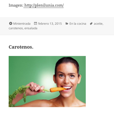
Imagen:
http://plenilunia.com/
Formato
Publicado
Categorías
Etiquetas
Minientrada
febrero 13, 2015
En la cocina
aceite
,
el
carotenos
,
ensalada
Carotenos.