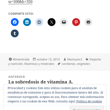
w=500&h=350
COMPARTE ESTO:
Formato
Publicado
Autor
Categorías
Minientrada
octubre 13, 2015
Mamucer2
Deporte
el
Etiquetas
y nutrición
,
Vitaminas y minerales
carotenos
,
vegetales
Navegación
ANTERIOR
de
La sobredosis de vitamina A.
Entrada
entradas
anterior:
Privacidad y cookies: Este sitio utiliza cookies para el análisis de
estadísticas de visitantes y para el funcionamiento básico del sitio. Al
SIGUIENTE
continuar navegando, aceptas su uso. Para obtener más información
Fuentes animales de vitamina A.
Entrada
respecto a las cookies de esta Web, consulta aquí:
Política de cookies
siguiente: