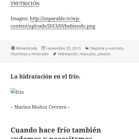
YNUTRICIÓN
Imagen:
http://imparable.tv/wp-
content/uploads/2013/03/bebiendo.png
Formato
Publicado
Categorías
Minientrada
noviembre 25, 2015
Deporte y nutrición
,
el
Etiquetas
Vitaminas y minerales
hidratación
,
músculos
,
potasio
La hidratación en el frío.
– Marina Muñoz Cervera –
Cuando hace frío también
sudamos y necesitamos