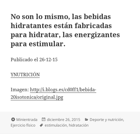
No son lo mismo, las bebidas
hidratantes están fabricadas
para hidratar, las energizantes
para estimular.
Publicado el 26-12-15
YNUTRICIÓN
Imagen:
http://i.blogs.es/cd0ff1/bebida-
20isotonica/original.jpg
Formato
Publicado
Categorías
Minientrada
diciembre 26, 2015
Deporte y nutrición
,
Etiquetas
el
Ejercicio físico
estimulación
,
hidratación