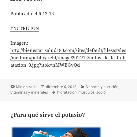
Publicado el 6-12-15
YNUTRICIÓN
Imagen:
http://bienestar.salud180.com/sites/default/files/styles
/medium/public/field/image/2014/12/mitos_de_la_hidr
atacion_0.jpg?itok=nMWBGvQd
Formato
Publicado
Categorías
Minientrada
diciembre 6, 2015
Deporte y nutrición
,
el
Etiquetas
Vitaminas y minerales
hidratación
,
músculos
,
sodio
¿Para qué sirve el potasio?