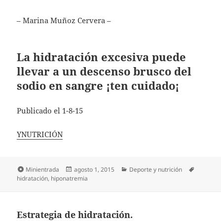
– Marina Muñoz Cervera –
La hidratación excesiva puede
llevar a un descenso brusco del
sodio en sangre ¡ten cuidado¡
Publicado el 1-8-15
YNUTRICIÓN
Formato
Publicado
Categorías
Etiqueta
Minientrada
agosto 1, 2015
Deporte y nutrición
el
hidratación
,
hiponatremia
Estrategia de hidratación.