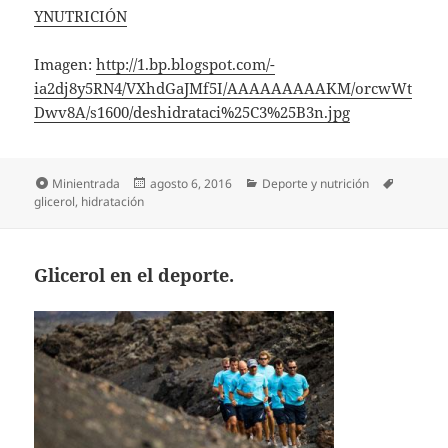
YNUTRICIÓN
Imagen:
http://1.bp.blogspot.com/-
ia2dj8y5RN4/VXhdGaJMf5I/AAAAAAAAAKM/orcwWt
Dwv8A/s1600/deshidrataci%25C3%25B3n.jpg
Formato
Publicado
Categorías
Etiqueta
Minientrada
agosto 6, 2016
Deporte y nutrición
el
glicerol
,
hidratación
Glicerol en el deporte.