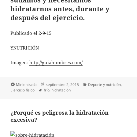
hidratarnos antes, durante y
después del ejercicio.
Publicado el 2-9-15
YNUTRICIÓN
Imagen:
http://guiahombres.com/
Formato
Publicado
Categorías
Minientrada
septiembre 2, 2015
Deporte y nutrición
,
Etiquetas
el
Ejercicio físico
frío
,
hidratación
¿Porqué es peligrosa la hidratación
excesiva?