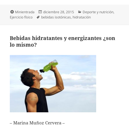
Formato
Publicado
Categorías
Minientrada
diciembre 28, 2015
Deporte y nutrición
,
Etiquetas
el
Ejercicio físico
bebidas isotónicas
,
hidratación
Bebidas hidratantes y energizantes ¿son
lo mismo?
– Marina Muñoz Cervera –