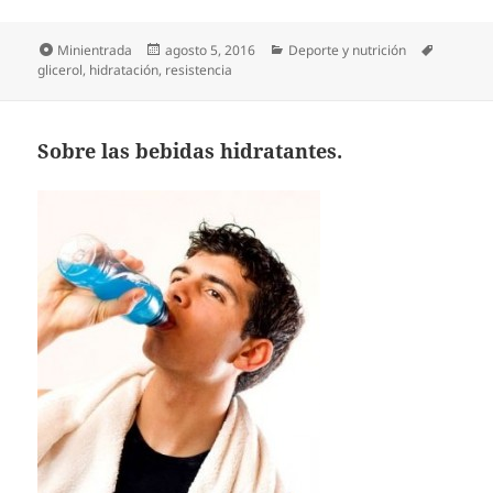
Formato
Publicado
Categorías
Etiqueta
Minientrada
agosto 5, 2016
Deporte y nutrición
el
glicerol
,
hidratación
,
resistencia
Sobre las bebidas hidratantes.