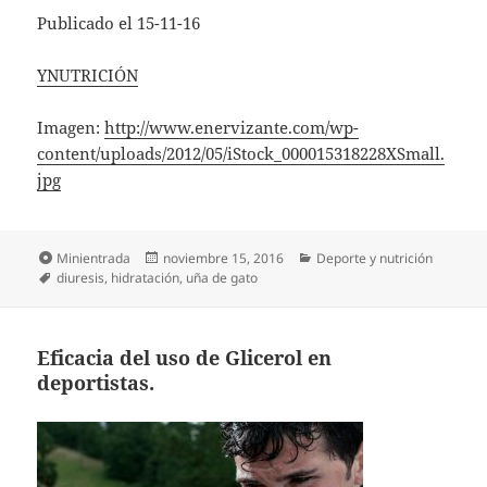
Publicado el 15-11-16
YNUTRICIÓN
Imagen:
http://www.enervizante.com/wp-
content/uploads/2012/05/iStock_000015318228XSmall.
jpg
Formato
Publicado
Categorías
Minientrada
noviembre 15, 2016
Deporte y nutrición
Etiquetas
el
diuresis
,
hidratación
,
uña de gato
Eficacia del uso de Glicerol en
deportistas.