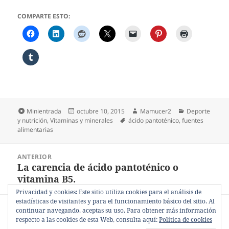
COMPARTE ESTO:
Formato
Publicado
Autor
Categorías
Minientrada
octubre 10, 2015
Mamucer2
Deporte
el
Etiquetas
y nutrición
,
Vitaminas y minerales
ácido pantoténico
,
fuentes
alimentarias
Navegación
ANTERIOR
de
La carencia de ácido pantoténico o
Entrada
entradas
vitamina B5.
anterior:
Privacidad y cookies: Este sitio utiliza cookies para el análisis de
estadísticas de visitantes y para el funcionamiento básico del sitio. Al
SIGUIENTE
continuar navegando, aceptas su uso. Para obtener más información
La carencia de vitamina A.
Entrada
respecto a las cookies de esta Web, consulta aquí:
Política de cookies