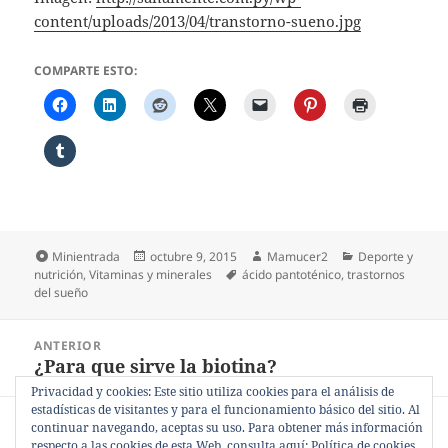
content/uploads/2013/04/transtorno-sueno.jpg
COMPARTE ESTO:
Formato
Publicado
Autor
Categorías
Minientrada
octubre 9, 2015
Mamucer2
Deporte y
el
Etiquetas
nutrición
,
Vitaminas y minerales
ácido pantoténico
,
trastornos
del sueño
Navegación
ANTERIOR
de
¿Para que sirve la biotina?
Entrada
entradas
anterior:
Privacidad y cookies: Este sitio utiliza cookies para el análisis de
estadísticas de visitantes y para el funcionamiento básico del sitio. Al
SIGUIENTE
continuar navegando, aceptas su uso. Para obtener más información
Fuentes de vitamina B5.
Entrada
respecto a las cookies de esta Web, consulta aquí:
Política de cookies