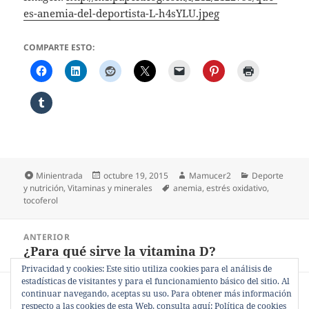
es-anemia-del-deportista-L-h4sYLU.jpeg
COMPARTE ESTO:
Formato
Publicado
Autor
Categorías
Minientrada
octubre 19, 2015
Mamucer2
Deporte
el
Etiquetas
y nutrición
,
Vitaminas y minerales
anemia
,
estrés oxidativo
,
tocoferol
Navegación
ANTERIOR
de
¿Para qué sirve la vitamina D?
Entrada
entradas
anterior:
Privacidad y cookies: Este sitio utiliza cookies para el análisis de
estadísticas de visitantes y para el funcionamiento básico del sitio. Al
SIGUIENTE
continuar navegando, aceptas su uso. Para obtener más información
Sobredosis de vitamina E.
Entrada
respecto a las cookies de esta Web, consulta aquí:
Política de cookies