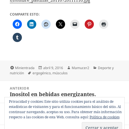
s/hombre_pastillas_20110720111110.jpg
COMPARTE ESTO:
Formato
Publicado
Autor
Categorías
Minientrada
abril 9, 2016
Mamucer2
Deporte y
Etiquetas
el
nutrición
ergogénico
,
músculos
Navegación
ANTERIOR
de
Inositol en bebidas energizantes.
Entrada
entradas
anterior:
Privacidad y cookies: Este sitio utiliza cookies para el análisis de
estadísticas de visitantes y para el funcionamiento básico del sitio. Al
SIGUIENTE
continuar navegando, aceptas su uso. Para obtener más información
¿Qué significa «ergolítico»?
Entrada
respecto a las cookies de esta Web, consulta aquí:
Política de cookies
siguiente: