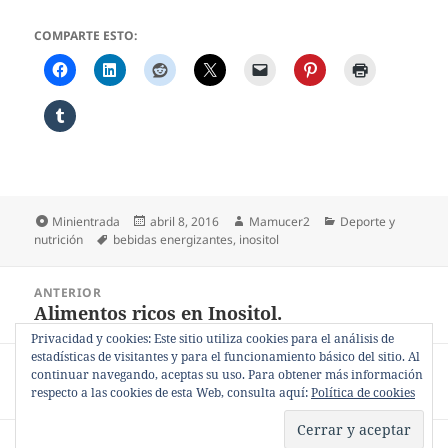
COMPARTE ESTO:
Formato
Publicado
Autor
Categorías
Minientrada
abril 8, 2016
Mamucer2
Deporte y
Etiquetas
el
nutrición
bebidas energizantes
,
inositol
Navegación
ANTERIOR
de
Alimentos ricos en Inositol.
Entrada
entradas
anterior:
Privacidad y cookies: Este sitio utiliza cookies para el análisis de
estadísticas de visitantes y para el funcionamiento básico del sitio. Al
SIGUIENTE
continuar navegando, aceptas su uso. Para obtener más información
¿Qué significa «ergogénico»?
Entrada
respecto a las cookies de esta Web, consulta aquí:
Política de cookies
siguiente:
Política de privacidad
Funciona gracias a WordPress