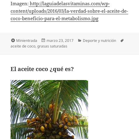
Imagen:
http://laguiadelasvitaminas.com/wp-
content/uploads/2016/03/la-verdad-sobre-el-aceite-de-
coco-beneficio-para-el-metabolismo.jpg
Formato
Publicado
Categorías
Etiquet
Minientrada
marzo 23, 2017
Deporte y nutrición
el
aceite de coco
,
grasas saturadas
El aceite coco ¿qué es?