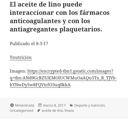
El aceite de lino puede
interaccionar con los fármacos
anticoagulantes y con los
antiagregantes plaquetarios.
Publicado el 8-3-17
Ynutrición
Imagen:
https://encrypted-tbn1.gstatic.com/images?
q=tbn:ANd9GcRZS3EMOlUCWMuOaAQu5Tx_R_TJYh-
kYNwDy5w8FQVtcfO3uq0kkA
Formato
Publicado
Categorías
Minientrada
marzo 8, 2017
Deporte y nutrición
,
Etiquetas
el
Uncategorized
aceite de lino
,
linaza