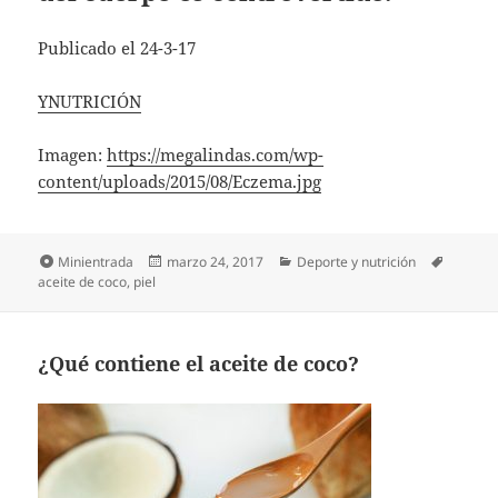
Publicado el 24-3-17
YNUTRICIÓN
Imagen:
https://megalindas.com/wp-
content/uploads/2015/08/Eczema.jpg
Formato
Publicado
Categorías
Etiquet
Minientrada
marzo 24, 2017
Deporte y nutrición
el
aceite de coco
,
piel
¿Qué contiene el aceite de coco?