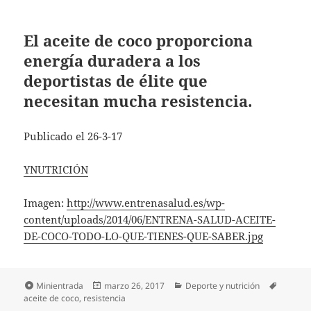
El aceite de coco proporciona
energía duradera a los
deportistas de élite que
necesitan mucha resistencia.
Publicado el 26-3-17
YNUTRICIÓN
Imagen:
http://www.entrenasalud.es/wp-
content/uploads/2014/06/ENTRENA-SALUD-ACEITE-
DE-COCO-TODO-LO-QUE-TIENES-QUE-SABER.jpg
Formato
Publicado
Categorías
Etiquet
Minientrada
marzo 26, 2017
Deporte y nutrición
el
aceite de coco
,
resistencia