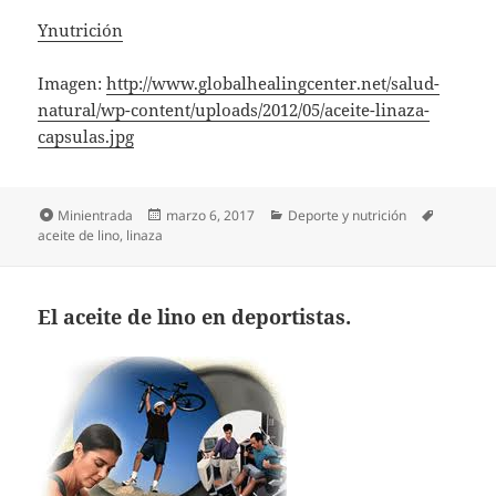
Ynutrición
Imagen:
http://www.globalhealingcenter.net/salud-
natural/wp-content/uploads/2012/05/aceite-linaza-
capsulas.jpg
Formato
Publicado
Categorías
Etiqueta
Minientrada
marzo 6, 2017
Deporte y nutrición
el
aceite de lino
,
linaza
El aceite de lino en deportistas.