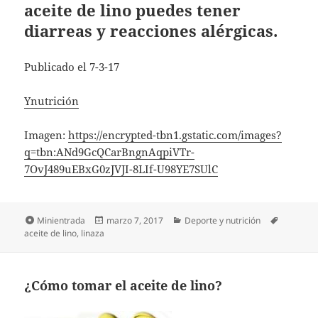
aceite de lino puedes tener
diarreas y reacciones alérgicas.
Publicado el 7-3-17
Ynutrición
Imagen:
https://encrypted-tbn1.gstatic.com/images?
q=tbn:ANd9GcQCarBngnAqpiVTr-
7OvJ489uEBxG0zJVJI-8LIf-U98YE7SUlC
Formato
Publicado
Categorías
Etiqueta
Minientrada
marzo 7, 2017
Deporte y nutrición
el
aceite de lino
,
linaza
¿Cómo tomar el aceite de lino?