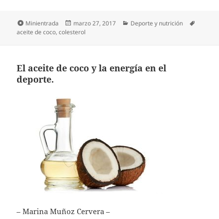
Formato
Publicado
Categorías
Etiquet
Minientrada
marzo 27, 2017
Deporte y nutrición
el
aceite de coco
,
colesterol
El aceite de coco y la energía en el
deporte.
– Marina Muñoz Cervera –