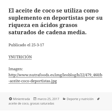
El aceite de coco se utiliza como
suplemento en deportistas por su
riqueza en ácidos grasos
saturados de cadena media.
Publicado el 25-3-17
YNUTRICIÓN
Imagen:
http://www.nutrafoods.es/img/leoblog/b/22/479_460/b
-aceite-coco-deportistas.jpg
Formato
Publicado
Categorías
Etiquet
Minientrada
marzo 25, 2017
Deporte y nutrición
el
aceite de coco
,
grasas saturadas