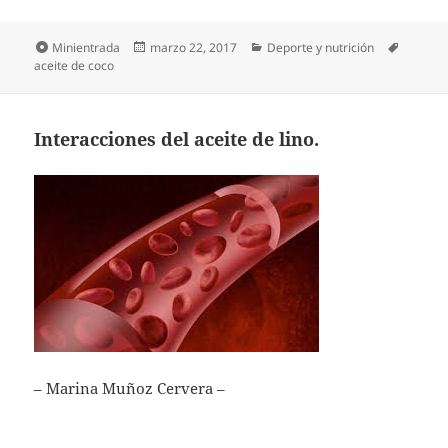
Formato
Publicado
Categorías
Etiquet
Minientrada
marzo 22, 2017
Deporte y nutrición
el
aceite de coco
Interacciones del aceite de lino.
– Marina Muñoz Cervera –