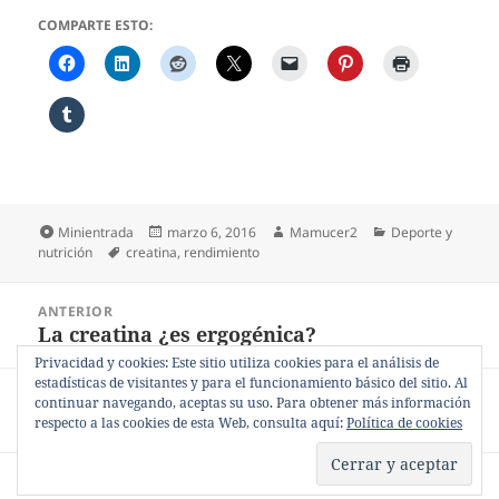
COMPARTE ESTO:
Formato
Publicado
Autor
Categorías
Minientrada
marzo 6, 2016
Mamucer2
Deporte y
Etiquetas
el
nutrición
creatina
,
rendimiento
Navegación
ANTERIOR
de
La creatina ¿es ergogénica?
Entrada
entradas
anterior:
Privacidad y cookies: Este sitio utiliza cookies para el análisis de
estadísticas de visitantes y para el funcionamiento básico del sitio. Al
SIGUIENTE
continuar navegando, aceptas su uso. Para obtener más información
La toxicidad de la creatina.
Entrada
respecto a las cookies de esta Web, consulta aquí:
Política de cookies
siguiente:
Política de privacidad
Funciona gracias a WordPress