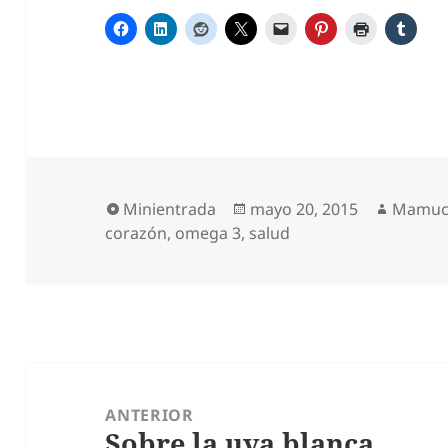
Formato
Publicado
Autor
Minientrada
mayo 20, 2015
Mamuc
el
corazón
,
omega 3
,
salud
Navegación
de
ANTERIOR
Sobre la uva blanca.
entradas
Entrada