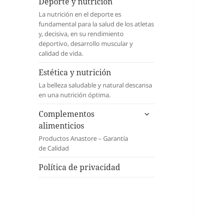
menú
Deporte y nutrición
inferior
La nutrición en el deporte es
fundamental para la salud de los atletas
y, decisiva, en su rendimiento
deportivo, desarrollo muscular y
calidad de vida.
Estética y nutrición
La belleza saludable y natural descansa
en una nutrición óptima.
expande
Complementos
el
alimenticios
menú
Productos Anastore – Garantía
inferior
de Calidad
Política de privacidad