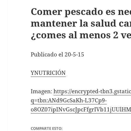
Comer pescado es ne
mantener la salud ca
¿comes al menos 2 ve
Publicado el 20-5-15
YNUTRICIÓN
Imagen:
https://encrypted-tbn3.gstat
q=tbn:ANd9GcSaKh-L37Cp9-
o8OZ07ipINvGscJpcFfgrIVb11jUUlH
COMPARTE ESTO: