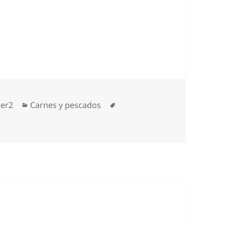
Categorías
Etiquetas
er2
Carnes y pescados