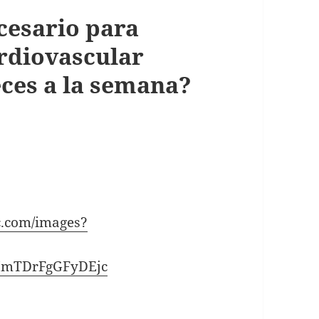
cesario para
rdiovascular
ces a la semana?
ic.com/images?
MmTDrFgGFyDEjc