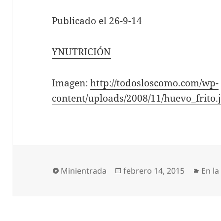
Publicado el 26-9-14
YNUTRICIÓN
Imagen:
http://todosloscomo.com/wp-
content/uploads/2008/11/huevo_frito.
Formato
Publicado
Cate
Minientrada
febrero 14, 2015
En la
el