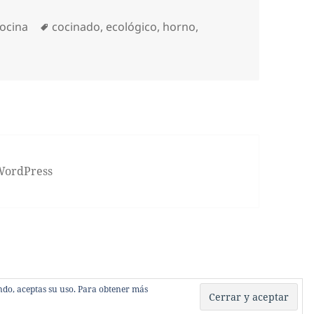
rías
Etiquetas
cocina
cocinado
,
ecológico
,
horno
,
 WordPress
gando, aceptas su uso. Para obtener más