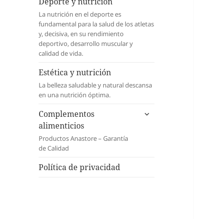
menú
Deporte y nutrición
inferior
La nutrición en el deporte es
fundamental para la salud de los atletas
y, decisiva, en su rendimiento
deportivo, desarrollo muscular y
calidad de vida.
Estética y nutrición
La belleza saludable y natural descansa
en una nutrición óptima.
expande
Complementos
el
alimenticios
menú
Productos Anastore – Garantía
inferior
de Calidad
Política de privacidad