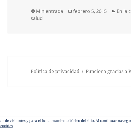
Formato
Publicado
Catego
Minientrada
febrero 5, 2015
En la 
el
salud
Política de privacidad
Funciona gracias a
sticas de visitantes y para el funcionamiento básico del sitio. Al continuar nave
 cookies