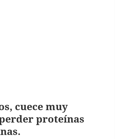
os, cuece muy
 perder proteínas
inas.