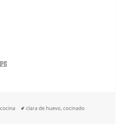
jpg
gorías
Etiquetas
 cocina
clara de huevo
,
cocinado