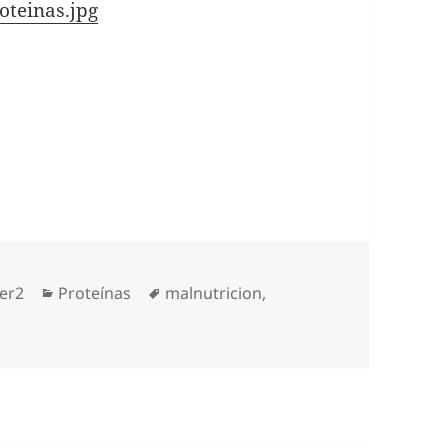
oteinas.jpg
Categorías
Etiquetas
er2
Proteínas
malnutricion
,