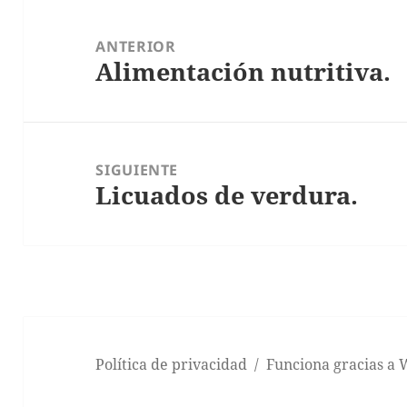
Navegación
de
ANTERIOR
Alimentación nutritiva.
entradas
Entrada
anterior:
SIGUIENTE
Licuados de verdura.
Entrada
siguiente:
Política de privacidad
Funciona gracias a