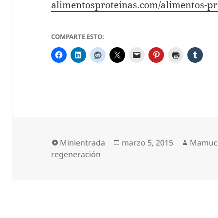
alimentosproteinas.com/alimentos-pr
COMPARTE ESTO:
Formato
Publicado
Autor
Minientrada
marzo 5, 2015
Mamuc
el
regeneración