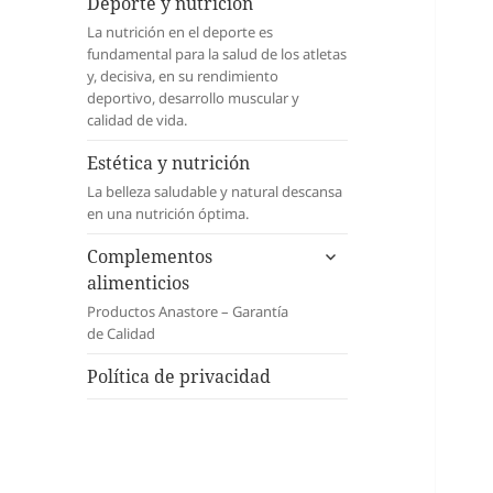
menú
Deporte y nutrición
inferior
La nutrición en el deporte es
fundamental para la salud de los atletas
y, decisiva, en su rendimiento
deportivo, desarrollo muscular y
calidad de vida.
Estética y nutrición
La belleza saludable y natural descansa
en una nutrición óptima.
expande
Complementos
el
alimenticios
menú
Productos Anastore – Garantía
inferior
de Calidad
Política de privacidad