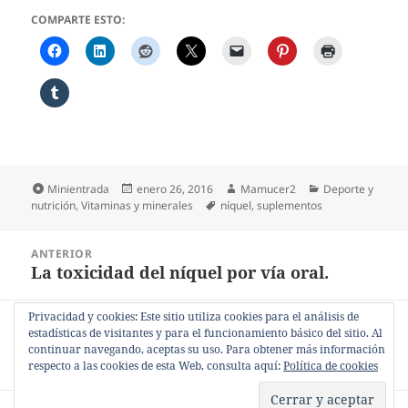
COMPARTE ESTO:
Formato
Publicado
Autor
Categorías
Minientrada
enero 26, 2016
Mamucer2
Deporte y
el
Etiquetas
nutrición
,
Vitaminas y minerales
níquel
,
suplementos
Navegación
ANTERIOR
de
La toxicidad del níquel por vía oral.
Entrada
entradas
anterior:
Privacidad y cookies: Este sitio utiliza cookies para el análisis de
SIGUIENTE
estadísticas de visitantes y para el funcionamiento básico del sitio. Al
Toxicidad del níquel como metal y
Entrada
continuar navegando, aceptas su uso. Para obtener más información
ambiental.
siguiente:
respecto a las cookies de esta Web, consulta aquí:
Política de cookies