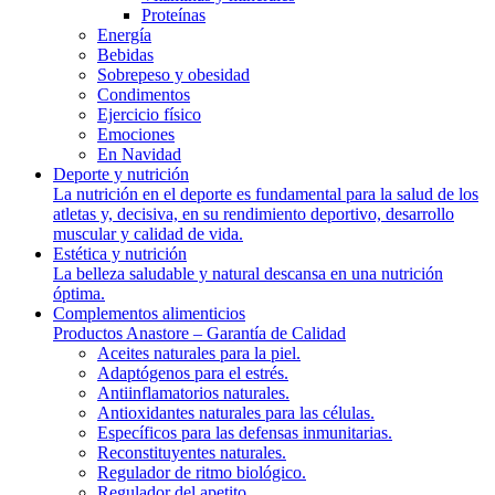
Proteínas
Energía
Bebidas
Sobrepeso y obesidad
Condimentos
Ejercicio físico
Emociones
En Navidad
Deporte y nutrición
La nutrición en el deporte es fundamental para la salud de los
atletas y, decisiva, en su rendimiento deportivo, desarrollo
muscular y calidad de vida.
Estética y nutrición
La belleza saludable y natural descansa en una nutrición
óptima.
Complementos alimenticios
Productos Anastore – Garantía de Calidad
Aceites naturales para la piel.
Adaptógenos para el estrés.
Antiinflamatorios naturales.
Antioxidantes naturales para las células.
Específicos para las defensas inmunitarias.
Reconstituyentes naturales.
Regulador de ritmo biológico.
Regulador del apetito.