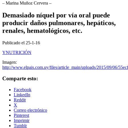
– Marina Muñoz Cervera –
Demasiado níquel por vía oral puede
producir daños pulmonares, hepáticos,
renales, hematológicos, etc.
Publicado el 25-1-16
YNUTRICIÓN
Imagen:
http://www.elpais.com.uy/files/article_main/uploads/2015/09/06/55ec
Comparte esto:
Facebook
LinkedIn
Reddit
X
Correo electrónico
Pinterest
Imprimir
Tumblr