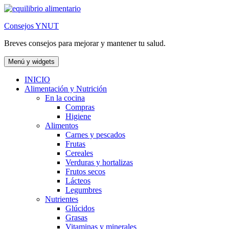
Saltar
al
Consejos YNUT
contenido
Breves consejos para mejorar y mantener tu salud.
Menú y widgets
INICIO
Alimentación y Nutrición
En la cocina
Compras
Higiene
Alimentos
Carnes y pescados
Frutas
Cereales
Verduras y hortalizas
Frutos secos
Lácteos
Legumbres
Nutrientes
Glúcidos
Grasas
Vitaminas y minerales