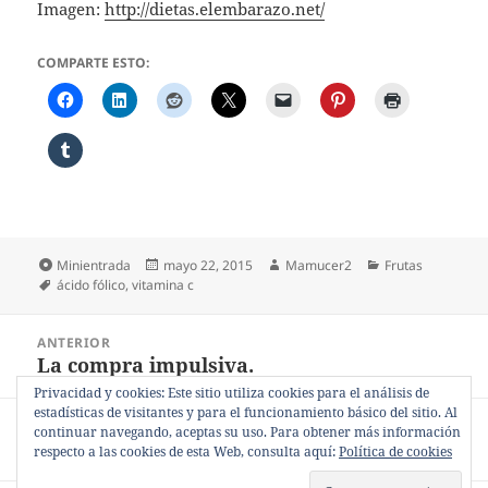
Imagen:
http://dietas.elembarazo.net/
COMPARTE ESTO:
Formato
Publicado
Autor
Categorías
Minientrada
mayo 22, 2015
Mamucer2
Frutas
Etiquetas
el
ácido fólico
,
vitamina c
Navegación
ANTERIOR
de
La compra impulsiva.
Entrada
entradas
anterior:
Privacidad y cookies: Este sitio utiliza cookies para el análisis de
estadísticas de visitantes y para el funcionamiento básico del sitio. Al
SIGUIENTE
continuar navegando, aceptas su uso. Para obtener más información
La riqueza de la piña.
Entrada
respecto a las cookies de esta Web, consulta aquí:
Política de cookies
siguiente: