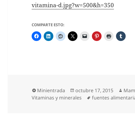
vitamina-d.jpg?w=500&h=350
COMPARTE ESTO:
Formato
Publicado
Auto
Minientrada
octubre 17, 2015
Mam
el
Etiquetas
Vitaminas y minerales
fuentes alimentari