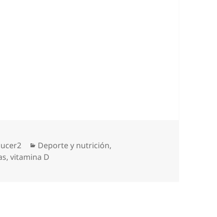
r
Categorías
ucer2
Deporte y nutrición
,
as
,
vitamina D