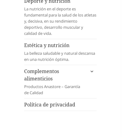
menú
Deporte y nutrición
inferior
La nutrición en el deporte es
fundamental para la salud de los atletas
y, decisiva, en su rendimiento
deportivo, desarrollo muscular y
calidad de vida.
Estética y nutrición
La belleza saludable y natural descansa
en una nutrición óptima.
expande
Complementos
el
alimenticios
menú
Productos Anastore – Garantía
inferior
de Calidad
Política de privacidad