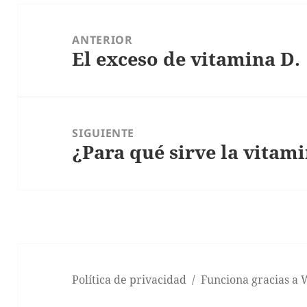
Navegación
de
ANTERIOR
El exceso de vitamina D.
entradas
Entrada
anterior:
SIGUIENTE
¿Para qué sirve la vitam
Entrada
siguiente:
Política de privacidad
Funciona gracias a