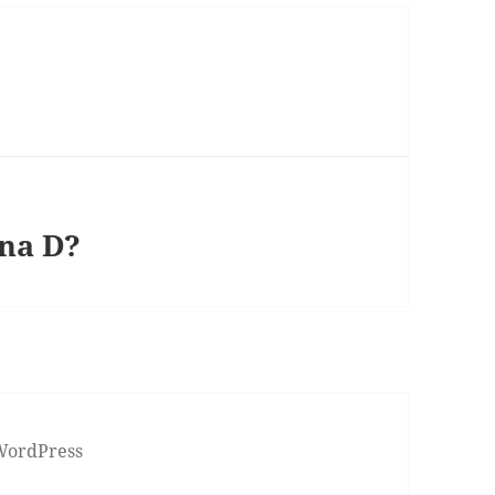
ina D?
 WordPress