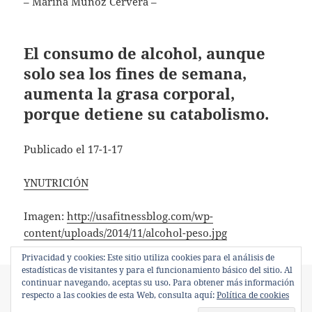
– Marina Muñoz Cervera –
El consumo de alcohol, aunque
solo sea los fines de semana,
aumenta la grasa corporal,
porque detiene su catabolismo.
Publicado el 17-1-17
YNUTRICIÓN
Imagen:
http://usafitnessblog.com/wp-
content/uploads/2014/11/alcohol-peso.jpg
Privacidad y cookies: Este sitio utiliza cookies para el análisis de
estadísticas de visitantes y para el funcionamiento básico del sitio. Al
Formato
Publicado
Categorías
continuar navegando, aceptas su uso. Para obtener más información
Minientrada
enero 17, 2017
Alimentación y Nutrición
,
el
Etiquetas
respecto a las cookies de esta Web, consulta aquí:
Política de cookies
Deporte y nutrición
alcohol
,
obesidad
,
sobrepeso