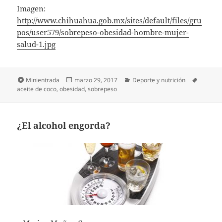
Imagen:
http://www.chihuahua.gob.mx/sites/default/files/gru
pos/user579/sobrepeso-obesidad-hombre-mujer-
salud-1.jpg
Formato
Publicado
Categorías
Etiquet
Minientrada
marzo 29, 2017
Deporte y nutrición
el
aceite de coco
,
obesidad
,
sobrepeso
¿El alcohol engorda?