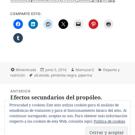
COMPARTE ESTO:
Formato
Publicado
Autor
Categorías
Minientrada
junio 5, 2016
Mamucer2
Deporte y
Etiquetas
el
nutrición
alcaloide
,
pimienta negra
,
piperina
Navegación
ANTERIOR
de
Efectos secundarios del propóleo.
Entrada
entradas
anterior:
Privacidad y cookies: Este sitio utiliza cookies para el análisis de
estadísticas de visitantes y para el funcionamiento básico del sitio. Al
SIGUIENTE
continuar navegando, aceptas su uso. Para obtener más información
¿Para qué se usa la piperina?
Entrada
respecto a las cookies de esta Web, consulta aquí:
Política de cookies
siguiente: