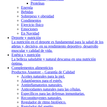
Proteínas
Energía
Bebidas
Sobrepeso y obesidad
Condimentos
Ejercicio físico
Emociones
En Navidad
Deporte y nutrición
La nutrición en el deporte es fundamental para la salud de los
atletas y, decisiva, en su rendimiento deportivo, desarrollo
muscular y calidad de vida.
Estética y nutrición
La belleza saludable y natural descansa en una nutrición
óptima.
Complementos alimenticios
Productos Anastore – Garantía de Calidad
Aceites naturales para la piel.
Adaptógenos para el estrés.
Antiinflamatorios naturales.
Antioxidantes naturales para las células.
Específicos para las defensas inmunitarias.
Reconstituyentes naturales.
Regulador de ritmo biológico.
Regulador del apetito.