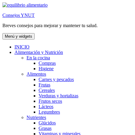
Saltar
al
Consejos YNUT
contenido
Breves consejos para mejorar y mantener tu salud.
Menú y widgets
INICIO
Alimentación y Nutrición
En la cocina
Compras
Higiene
Alimentos
Carnes y pescados
Frutas
Cereales
Verduras y hortalizas
Frutos secos
Lácteos
Legumbres
Nutrientes
Glúcidos
Grasas
Vitaminas y minerales