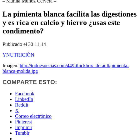
– Marina Muñoz Cervera –
La pimienta blanca facilita las digestiones
y es rica en calcio y hierro ¿usas este
condimento?
Publicado el 30-11-14
YNUTRICIÓN
Imagen:
http://todoespecias.com/449-thickbox_default/pimienta-
blanca-molida.jpg
COMPARTE ESTO:
Facebook
LinkedIn
Reddit
X
Correo electrónico
Pinterest
Imprimir
Tumblr