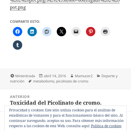
%202%20pot.png/342924538/800×608/higado%202%20
pot.png
COMPARTE ESTO:
Formato
Publicado
Autor
Categorías
Minientrada
abril 14, 2016
Mamucer2
Deporte y
Etiquetas
el
nutrición
metabolismo
,
picolinato de cromo
Navegación
ANTERIOR
de
Toxicidad del Picolinato de cromo.
Entrada
entradas
anterior:
Privacidad y cookies: Este sitio utiliza cookies para el análisis de
estadísticas de visitantes y para el funcionamiento básico del sitio. Al
SIGUIENTE
continuar navegando, aceptas su uso. Para obtener más información
El Picolinato de cromo como suplemento.
Entrada
respecto a las cookies de esta Web, consulta aquí:
Política de cookies