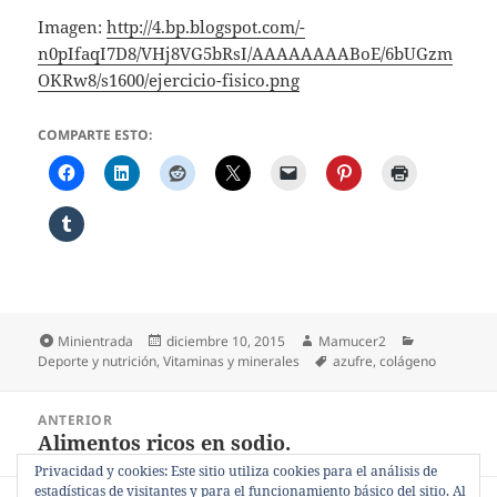
Imagen:
http://4.bp.blogspot.com/-
n0pIfaqI7D8/VHj8VG5bRsI/AAAAAAAABoE/6bUGzm
OKRw8/s1600/ejercicio-fisico.png
COMPARTE ESTO:
Formato
Publicado
Autor
Categorías
Minientrada
diciembre 10, 2015
Mamucer2
el
Etiquetas
Deporte y nutrición
,
Vitaminas y minerales
azufre
,
colágeno
Navegación
ANTERIOR
de
Alimentos ricos en sodio.
Entrada
entradas
anterior:
Privacidad y cookies: Este sitio utiliza cookies para el análisis de
estadísticas de visitantes y para el funcionamiento básico del sitio. Al