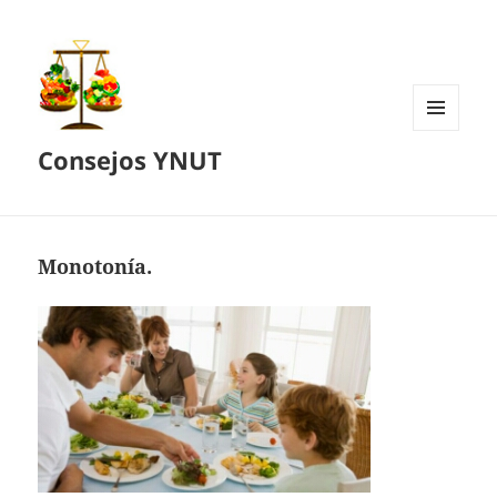
MENÚ
Consejos YNUT
Y
WIDGETS
Monotonía.