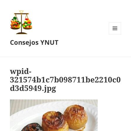
MENÚ
Consejos YNUT
Y
WIDGETS
wpid-
321574b1c7b098711be2210c0
d3d5949.jpg