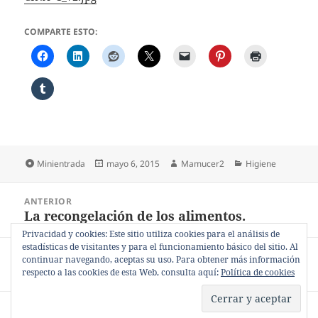
COMPARTE ESTO:
Formato
Publicado
Autor
Categorías
Minientrada
mayo 6, 2015
Mamucer2
Higiene
el
Navegación
ANTERIOR
de
La recongelación de los alimentos.
Entrada
entradas
anterior:
Privacidad y cookies: Este sitio utiliza cookies para el análisis de
estadísticas de visitantes y para el funcionamiento básico del sitio. Al
SIGUIENTE
continuar navegando, aceptas su uso. Para obtener más información
Sobre el aguacate.
Entrada
respecto a las cookies de esta Web, consulta aquí:
Política de cookies
siguiente:
Política de privacidad
Funciona gracias a WordPress