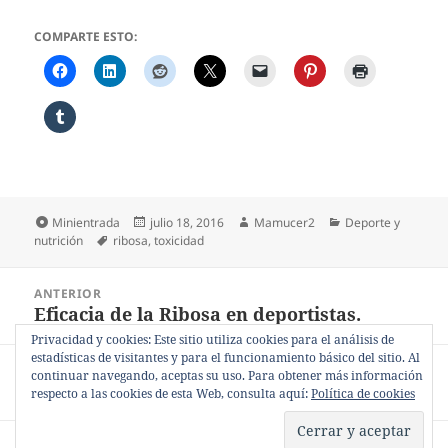
COMPARTE ESTO:
Formato
Publicado
Autor
Categorías
Minientrada
julio 18, 2016
Mamucer2
Deporte y
Etiquetas
el
nutrición
ribosa
,
toxicidad
Navegación
ANTERIOR
de
Eficacia de la Ribosa en deportistas.
Entrada
entradas
anterior:
Privacidad y cookies: Este sitio utiliza cookies para el análisis de
estadísticas de visitantes y para el funcionamiento básico del sitio. Al
SIGUIENTE
continuar navegando, aceptas su uso. Para obtener más información
La Ribosa y sus interacciones.
Entrada
respecto a las cookies de esta Web, consulta aquí:
Política de cookies
siguiente:
Política de privacidad
Funciona gracias a WordPress