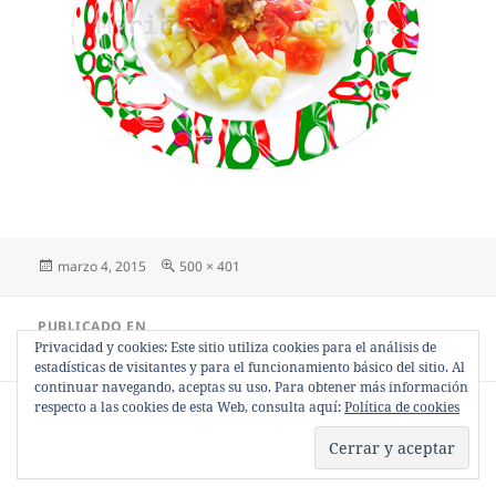
Publicado
Tamaño
marzo 4, 2015
500 × 401
el
completo
Navegación
PUBLICADO EN
de
comida sana
Privacidad y cookies: Este sitio utiliza cookies para el análisis de
entradas
estadísticas de visitantes y para el funcionamiento básico del sitio. Al
continuar navegando, aceptas su uso. Para obtener más información
respecto a las cookies de esta Web, consulta aquí:
Política de cookies
Política de privacidad
Funciona gracias a WordPress