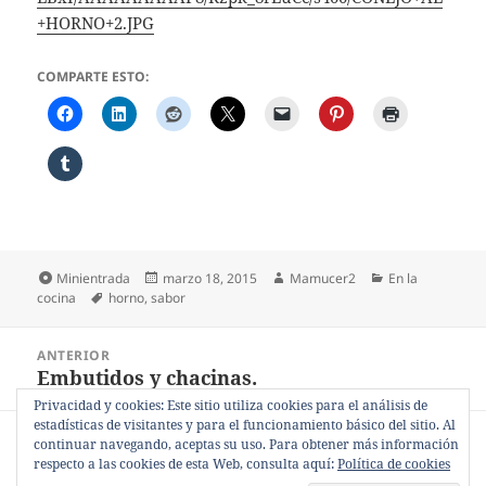
+HORNO+2.JPG
COMPARTE ESTO:
Formato
Publicado
Autor
Categorías
Minientrada
marzo 18, 2015
Mamucer2
En la
Etiquetas
el
cocina
horno
,
sabor
Navegación
ANTERIOR
de
Embutidos y chacinas.
Entrada
entradas
anterior:
Privacidad y cookies: Este sitio utiliza cookies para el análisis de
estadísticas de visitantes y para el funcionamiento básico del sitio. Al
SIGUIENTE
continuar navegando, aceptas su uso. Para obtener más información
Mascotas en la cocina.
Entrada
respecto a las cookies de esta Web, consulta aquí:
Política de cookies