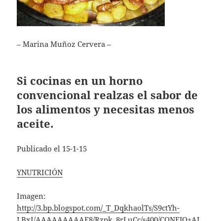
– Marina Muñoz Cervera –
Si cocinas en un horno
convencional realzas el sabor de
los alimentos y necesitas menos
aceite.
Publicado el 15-1-15
YNUTRICIÓN
Imagen:
http://3.bp.blogspot.com/_T_DqkhaolTs/S9ctYh-
LBxI/AAAAAAAAAF8/Rzpk_8rLuCc/s400/CONEJO+AL