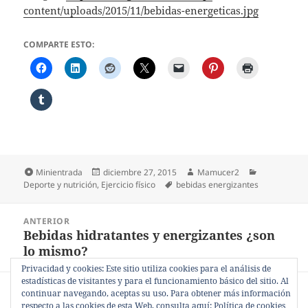
content/uploads/2015/11/bebidas-energeticas.jpg
COMPARTE ESTO:
Formato
Publicado
Autor
Categorías
Minientrada
diciembre 27, 2015
Mamucer2
el
Etiquetas
Deporte y nutrición
,
Ejercicio físico
bebidas energizantes
Navegación
ANTERIOR
de
Bebidas hidratantes y energizantes ¿son
Entrada
entradas
lo mismo?
anterior:
Privacidad y cookies: Este sitio utiliza cookies para el análisis de
estadísticas de visitantes y para el funcionamiento básico del sitio. Al
SIGUIENTE
continuar navegando, aceptas su uso. Para obtener más información
Sobre las bebidas hidratantes.
Entrada
respecto a las cookies de esta Web, consulta aquí:
Política de cookies